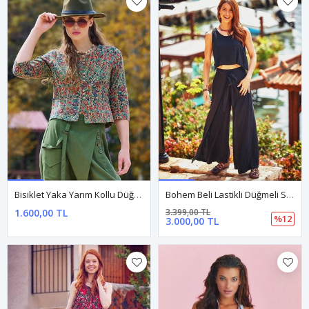
Bisiklet Yaka Yarım Kollu Düğme Detaylı Yeşil Çiçekli Bluz
Bohem Beli Lastikli Düğmeli Siyah Tulum Elbise
1.600,00 TL
3.399,00 TL
%12
3.000,00 TL