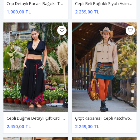
Cep Detaylı Pacası Bağcıklı Turuncu Etnik Pantolon
Cepli Beli Bağcıklı Siyah Asimetrik Etek
1.900,00 TL
2.239,00 TL
Cepli Düğme Detaylı Çift Katlı Siyah Çiçekli Etek
Çıtçıt Kapamalı Cepli Patchwork Anvelop Petrol Çiçekli Etek
2.450,00 TL
2.249,00 TL