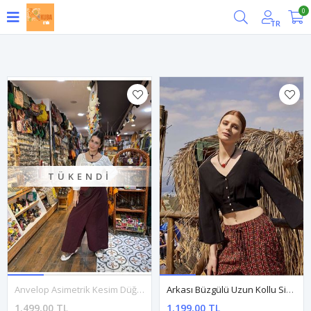
0
Filtrele
TR
TÜKENDI
Anvelop Asimetrik Kesim Düğme Detaylı Kırmızı Kadın Bohem Pantolon
Arkası Büzgülü Uzun Kollu Siyah Bohem Bluz
1.499,00 TL
1.199,00 TL