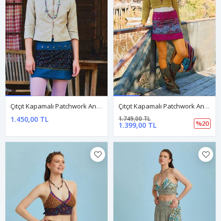
Çıtçıt Kapamalı Patchwork Anvelop Çiçekli Etek
Çıtçıt Kapamalı Patchwork Anvelop Yeşil Etnik Etek
1.450,00 TL
1.749,00 TL
%20
1.399,00 TL