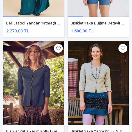
Beli Lastikli Yandan Yırtmaçlı Petrol Kadın Yazlık Pantolon
Bisiklet Yaka Düğme Detaylı Kahve Otantik Bluz
2.279,00 TL
1.600,00 TL
Bisiklet Yaka Yarım Kollu Düğme Detaylı Haki Kışlık Bluz
Bisiklet Yaka Yarım Kollu Düğme Detaylı Krem Kışlık Bluz