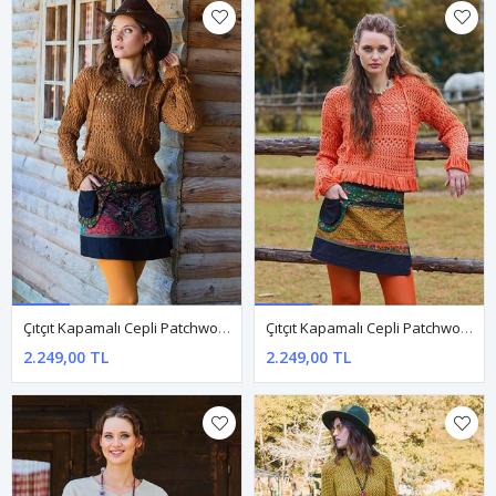
Çıtçıt Kapamalı Cepli Patchwork Anvelop Siyah Etnik Etek
Çıtçıt Kapamalı Cepli Patchwork Anvelop Yeşil Çiçekli Etek
2.249,00 TL
2.249,00 TL